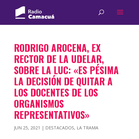
RODRIGO AROCENA, EX
RECTOR DE LA UDELAR,
SOBRE LA LUC: «ES PÉSIMA
LA DECISIÓN DE QUITAR A
LOS DOCENTES DE LOS
ORGANISMOS
REPRESENTATIVOS»
JUN 25, 2021
|
DESTACADOS
,
LA TRAMA