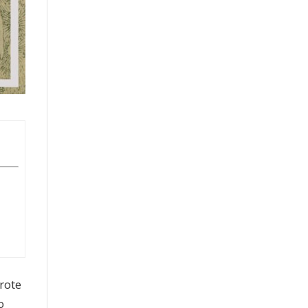
rote
o