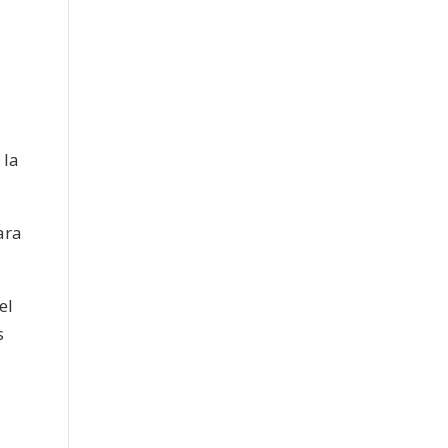
 la
ara
el
s