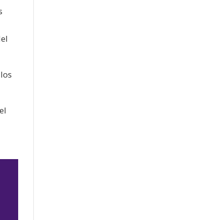
s
del
los
el