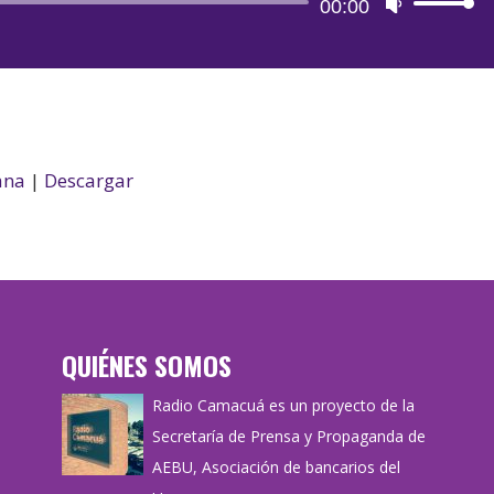
Reproductor
00:00
Utiliza
de
las
audio
teclas
de
flecha
arriba/aba
ana
|
Descargar
para
aumentar
o
disminuir
el
volumen.
QUIÉNES SOMOS
Radio Camacuá es un proyecto de la
Secretaría de Prensa y Propaganda de
AEBU, Asociación de bancarios del