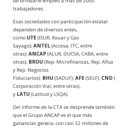
de brindarle empleo a más de 2000
trabajadores.
Esas sociedades con participación estatal
dependen de diversos entes,
como
UTE
(ISUR, Rouar y Gas
Sayago);
ANTEL
(Accesa, ITC, entre
otras);
ANCAP
(ALUR, DUCSA, CABA, entre
otras);
BROU
(Rep. Microfinanzas, Rep. Afisa
y Rep. Negocios
Fiduciarios);
BHU
(SADUF);
AFE
(SELF);
CND
(
Corporación Vial, entre otras),
y
LATU
(Latitud y LSQA).
Del informe de la CTA se desprende también
que el Grupo ANCAP es el que más
ganancias genera, con casi 32 millones de