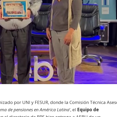
anizado por UNI y FESUR, donde la Comisión Técnica Ases
ema de pensiones en América Latina
‘, el
Equipo de
n el directorio de BPS hizo entrega a AEBU de un