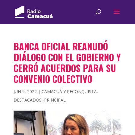
BANCA OFICIAL REANUDÓ
DIÁLOGO CON EL GOBIERNO Y
CERRÓ ACUERDOS PARA SU
CONVENIO COLECTIVO
JUN 9, 2022
|
CAMACUÁ Y RECONQUISTA
,
DESTACADOS
,
PRINCIPAL