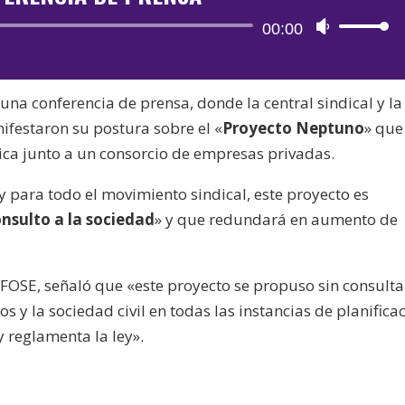
Reproductor
00:00
Utiliza
de
las
audio
teclas
 una conferencia de prensa, donde la central sindical y la
de
festaron su postura sobre el «
Proyecto Neptuno
» que
flecha
ica junto a un consorcio de empresas privadas.
arriba/aba
para
 para todo el movimiento sindical, este proyecto es
aumentar
onsulto a la sociedad
» y que redundará en aumento de
o
disminuir
el
FFOSE, señaló que «este proyecto se propuso sin consulta
volumen.
s y la sociedad civil en todas las instancias de planificac
y reglamenta la ley».