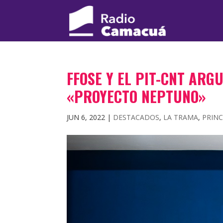
FFOSE Y EL PIT-CNT AR
«PROYECTO NEPTUNO»
JUN 6, 2022
|
DESTACADOS
,
LA TRAMA
,
PRINC