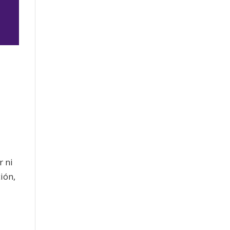
jo
r ni
ión,