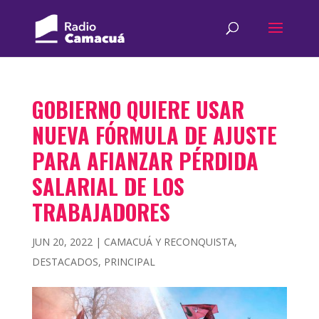
GOBIERNO QUIERE USAR
NUEVA FÓRMULA DE AJUSTE
PARA AFIANZAR PÉRDIDA
SALARIAL DE LOS
TRABAJADORES
JUN 20, 2022
|
CAMACUÁ Y RECONQUISTA
,
DESTACADOS
,
PRINCIPAL