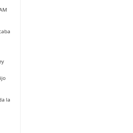
CVAM
ocaba
ey
ijo
da la