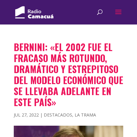
BERNINI: «EL 2002 FUE EL
FRACASO MÁS ROTUNDO,
DRAMÁTICO Y ESTREPITOSO
DEL MODELO ECONÓMICO QUE
SE LLEVABA ADELANTE EN
ESTE PAÍS»
JUL 27, 2022
|
DESTACADOS
,
LA TRAMA