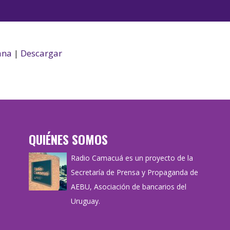
de
las
audio
teclas
de
flecha
ana
|
Descargar
arriba/aba
para
aumentar
o
disminuir
QUIÉNES SOMOS
el
volumen.
Radio Camacuá es un proyecto de la
Secretaría de Prensa y Propaganda de
AEBU, Asociación de bancarios del
Uruguay.