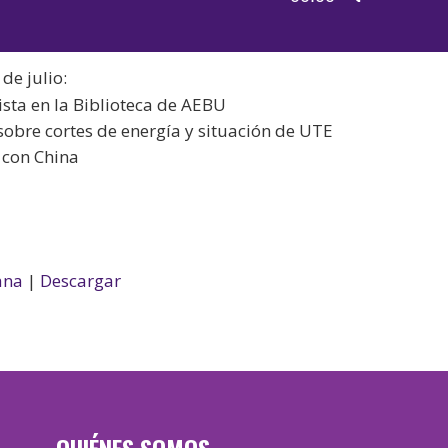
de
las
audio
teclas
de julio:
de
ista en la Biblioteca de AEBU
flecha
sobre cortes de energía y situación de UTE
arriba/aba
 con China
para
aumentar
o
disminuir
el
ana
|
Descargar
volumen.