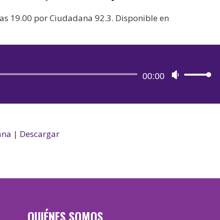
a las 19.00 por Ciudadana 92.3. Disponible en
Reproductor
00:00
Utiliza
de
las
audio
teclas
de
flecha
ana
|
Descargar
arriba/aba
para
aumentar
o
disminuir
QUIÉNES SOMOS
el