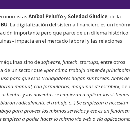
de
las
audio
teclas
economistas
Aníbal Peluffo
y
Soledad Giudice
, de la
de
EBU
. La digitalización del sistema financiero es un fenó
flecha
ación importante pero que parte de un dilema histórico:
arriba/aba
inas» impacta en el mercado laboral y las relaciones
para
aumentar
o
e máquinas sino de
software
,
fintech
,
startups
, entre otros
disminuir
ta de un sector que
«por cómo trabaja depende principalm
el
e usa para que esos trabajadores hagan sus tareas. Antes de
volumen.
 forma manual, con formularios, máquinas de escribir»
, de
s ochentas y los noventas se empiezan a aplicar los sistemas
iaron radicalmente el trabajo (…) Se empiezan a necesitar
bajo para proveer los mismos servicios y ese es un fenóme
e empieza a poder hacer lo mismo vía web o vía aplicacione