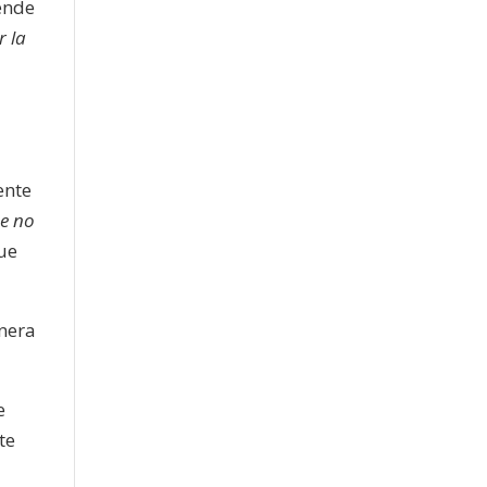
ende
r la
ente
ue no
que
anera
e
te