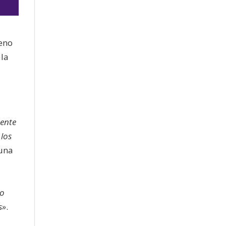
meno
 la
jo
ente
 los
 una
no
s»
.