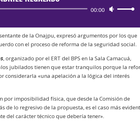
Reproductor
00:00
Utiliza
de
las
audio
teclas
esentante de la Onajpu, expresó argumentos por los que
de
uerdo con el proceso de reforma de la seguridad social.
flecha
arriba/aba
os
, organizado por el ERT del BPS en la Sala Camacuá,
para
 «los jubilados tienen que estar tranquilos porque la ref
aumentar
or considerarla «una apelación a la lógica del interés
o
disminuir
el
n por imposibilidad física, que desde la Comisión de
volumen.
s de lo regresivo de la propuesta, es el caso más eviden
e del carácter técnico que debería tener».