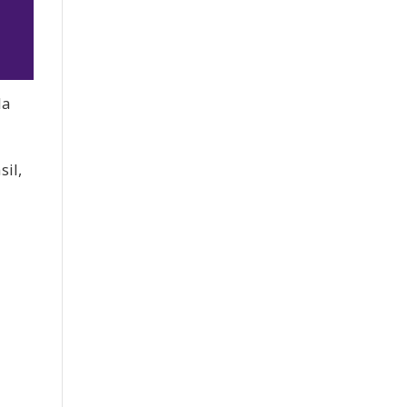
la
jo
sil,