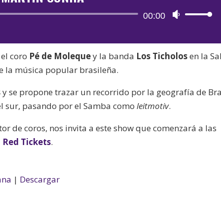
Reproductor
00:00
Utiliza
de
las
audio
teclas
 el coro
Pé de Moleque
y la banda
Los Ticholos
en la Sa
de
e la música popular brasileña.
flecha
arriba/aba
s
y se propone trazar un recorrido por la geografía de Bra
para
del sur, pasando por el Samba como
leitmotiv
.
aumentar
o
ctor de coros, nos invita a este show que comenzará a las
disminuir
n Red Tickets
.
el
volumen.
ana
|
Descargar