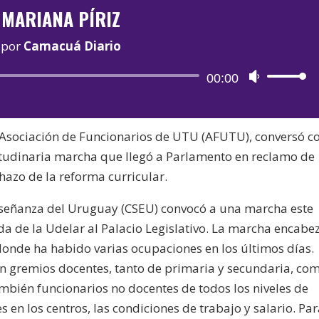
MARIANA PÍRIZ
por
Camacuá Diario
Reproductor
00:00
Utiliza
de
las
audio
teclas
la Asociación de Funcionarios de UTU (AFUTU), conversó c
de
itudinaria marcha que llegó a Parlamento en reclamo de
flecha
hazo de la reforma curricular.
arriba/aba
para
nseñanza del Uruguay (CSEU) convocó a una marcha este
aumentar
a de la Udelar al Palacio Legislativo. La marcha encab
o
onde ha habido varias ocupaciones en los últimos días.
disminuir
n gremios docentes, tanto de primaria y secundaria, co
el
mbién funcionarios no docentes de todos los niveles de
volumen.
 en los centros, las condiciones de trabajo y salario. Pa