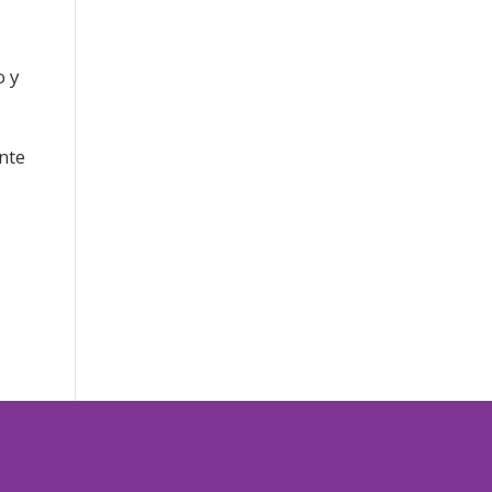
o y
nte