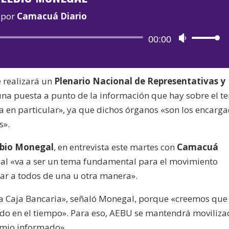
por
Camacuá Diario
Reproductor
00:00
Utiliza
de
las
audio
teclas
 realizará un
Plenario Nacional de Representativas y
de
 «una puesta a punto de la información que hay sobre el 
flecha
ia en particular», ya que dichos órganos «son los encarg
arriba/aba
s».
para
aumentar
lbio Monegal
, en entrevista este martes con
Camacuá
o
cial «va a ser un tema fundamental para el movimiento
disminuir
car a todos de una u otra manera».
el
volumen.
la Caja Bancaria», señaló Monegal, porque «creemos que
do en el tiempo». Para eso, AEBU se mantendrá moviliza
remio informado».