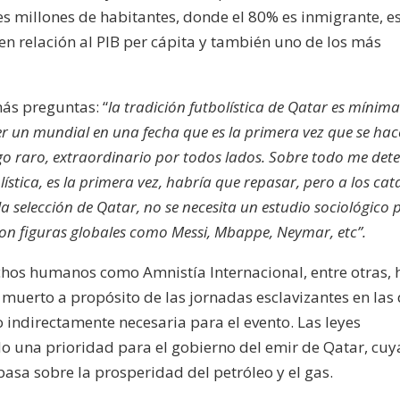
res millones de habitantes, donde el 80% es inmigrante, e
en relación al PIB per cápita y también uno de los más
más preguntas: “
l
a tradición futbolística de Qatar es mínima
er un mundial en una fecha que es la primera vez que se hac
o raro, extraordinario por todos lados. Sobre todo me det
ística, es la primera vez, habría que repasar, pero a los cat
a selección de Qatar, no se necesita un estudio sociológico 
son figuras globales como Messi, Mbappe, Neymar, etc”.
chos humanos como Amnistía Internacional, entre otras, 
uerto a propósito de las jornadas esclavizantes en las
o indirectamente necesaria para el evento. Las leyes
ido una prioridad para el gobierno del emir de Qatar, cuy
basa sobre la prosperidad del petróleo y el gas.