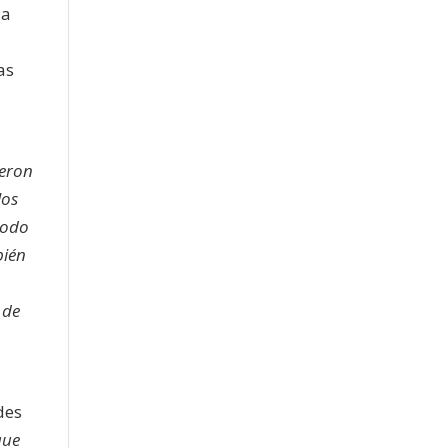
da
as
ieron
los
todo
bién
 de
des
que