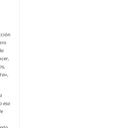
cción
ero
la
ocer,
os,
fra»
,
a
o eso
de
exto