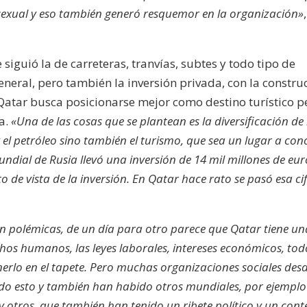
d sexual y eso también generó resquemor en la organización»
,
e siguió la de carreteras, tranvías, subtes y todo tipo de
eneral, pero también la inversión privada, con la constru
 Qatar busca posicionarse mejor como destino turístico p
a.
«Una de las cosas que se plantean es la diversificación de 
el petróleo sino también el turismo, que sea un lugar a con
undial de Rusia llevó una inversión de 14 mil millones de eur
 de vista de la inversión. En Qatar hace rato se pasó esa ci
on polémicas, de un día para otro parece que Qatar tiene un
chos humanos, las leyes laborales, intereses económicos, tod
nerlo en el tapete. Pero muchas organizaciones sociales des
o esto y también han habido otros mundiales, por ejemplo
 otros, que también han tenido un ribete político y un cont