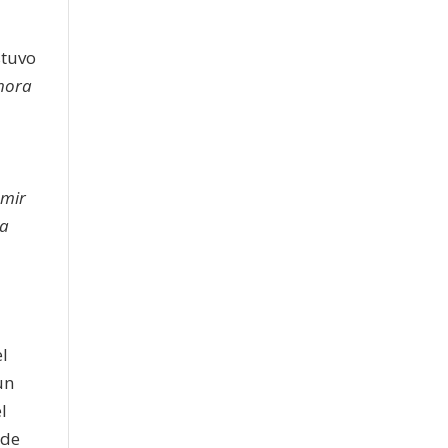
stuvo
hora
emir
na
el
un
l
 de