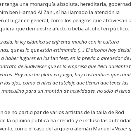
atar tenga una monarquía absoluta, hereditaria, goberna
im ben Hamad Al Zani, sí ha llamado la atención la
 en el lugar en general, como los peligros que atraviesan l
uiera que demuestre afecto o beba alcohol en público.
rasia, la ley islámica se enfrenta mucho con la cultura
onas, que es lo que están estimando (…) El alcohol hoy decid
a a haber lugares en las
fan fest
, en la previa o alrededor de 
 contrato de Budweiser que es la empresa que lleva adelante 
de euros. Hay mucha plata en juego, hay costumbres que tam
los ojos, como el nivel de tutelaje que tienen que tener las
te masculino para un montón de actividades, no sólo el tema
n de no participar de varios artistas de la talla de Rod
 de la opinión pública ha crecido y e incluso las autorida
evento, como el caso del arquero alemán Manuel
«Neuer 