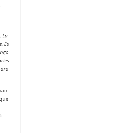
s
. La
e. Es
engo
aríes
para
han
 que
a