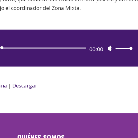
ijo el coordinador del Zona Mixta.
Reproductor
00:00
Utiliza
de
las
audio
teclas
de
flecha
ana
|
Descargar
arriba/aba
para
aumentar
o
disminuir
QUIÉNES SOMOS
el