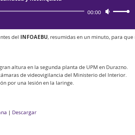
Reproductor
00:00
Utiliza
de
las
audio
teclas
antes del
INFOAEBU
, resumidas en un minuto, para que
de
flecha
arriba/aba
para
e gran altura en la segunda planta de UPM en Durazno.
aumentar
ámaras de videovigilancia del Ministerio del Interior.
o
ión por una lesión en la laringe.
disminuir
el
volumen.
ana
|
Descargar