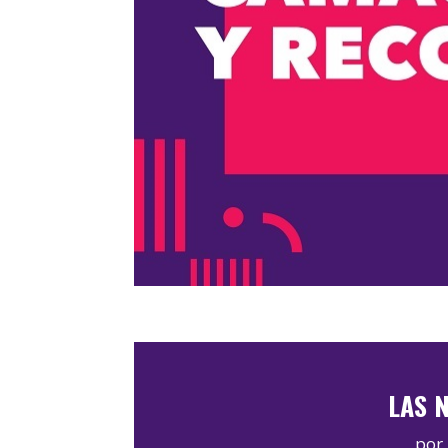
LAS N
por