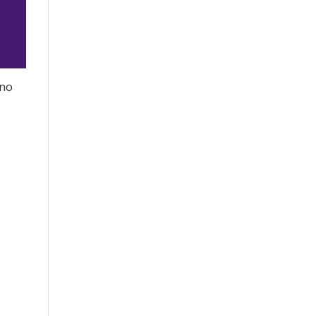
 no
jo