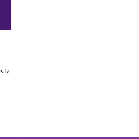
jo
e la