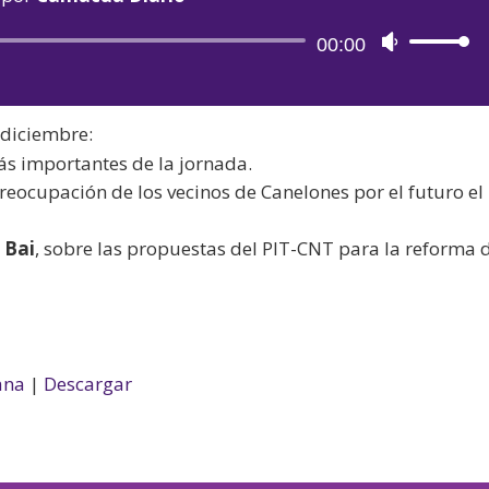
Reproductor
00:00
Utiliza
de
las
audio
teclas
 diciembre:
de
ás importantes de la jornada.
flecha
preocupación de los vecinos de Canelones por el futuro el
arriba/aba
para
 Bai
, sobre las propuestas del PIT-CNT para la reforma d
aumentar
o
disminuir
el
volumen.
ana
|
Descargar