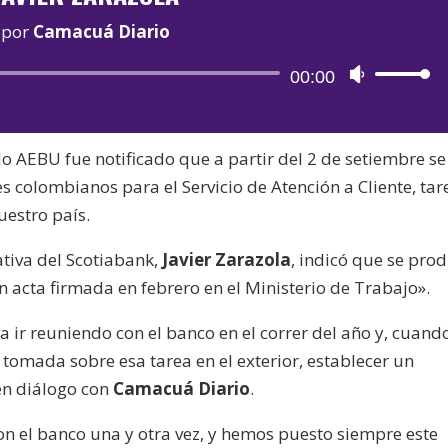
por
Camacuá Diario
Reproductor
00:00
Utiliza
de
las
audio
teclas
do AEBU fue notificado que a partir del 2 de setiembre se
de
s colombianos para el Servicio de Atención a Cliente, tar
flecha
uestro país.
arriba/aba
para
ativa del Scotiabank,
Javier Zarazola
, indicó que se pro
aumentar
 acta firmada en febrero en el Ministerio de Trabajo».
o
disminuir
 ir reuniendo con el banco en el correr del año y, cuand
el
 tomada sobre esa tarea en el exterior, establecer un
volumen.
 en diálogo con
Camacuá Diario
.
n el banco una y otra vez, y hemos puesto siempre este