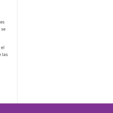
tes
 se
s
el
e las