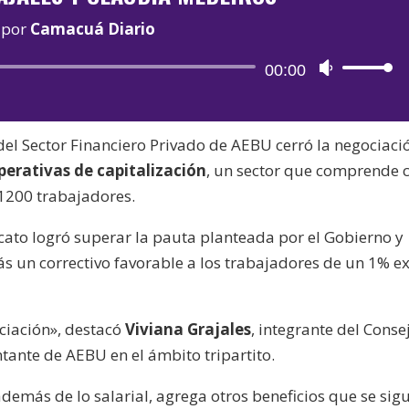
por
Camacuá Diario
Reproductor
00:00
Utiliza
de
las
audio
teclas
del Sector Financiero Privado de AEBU cerró la negociaci
de
erativas de capitalización
, un sector que comprende c
flecha
1200 trabajadores.
arriba/aba
para
icato logró superar la pauta planteada por el Gobierno y
aumentar
ás un correctivo favorable a los trabajadores de un 1% e
o
disminuir
el
ciación», destacó
Viviana Grajales
, integrante del Conse
volumen.
ntante de AEBU en el ámbito tripartito.
además de lo salarial, agrega otros beneficios que se sig