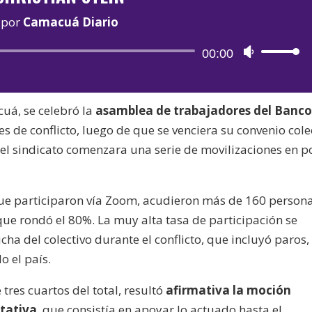
por
Camacuá Diario
Reproductor
00:00
Utiliza
de
las
audio
teclas
uá, se celebró la
asamblea de trabajadores del Banc
de
s de conflicto, luego de que se venciera su convenio cole
flecha
 el sindicato comenzara una serie de movilizaciones en p
arriba/aba
para
aumentar
 que participaron vía Zoom, acudieron más de 160 person
o
e rondó el 80%. La muy alta tasa de participación se
disminuir
ha del colectivo durante el conflicto, que incluyó paros,
el
o el país.
volumen.
es cuartos del total, resultó
afirmativa la moción
tativa
, que consistía en apoyar lo actuado hasta el