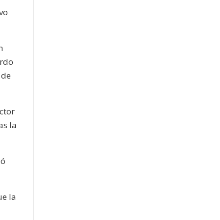
vo
n
erdo
 de
ctor
as la
dó
ue la