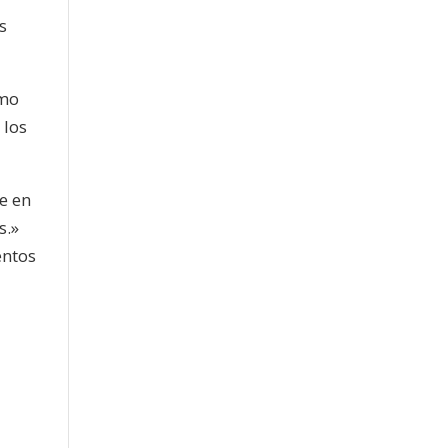
s
umo
 los
e en
s.»
entos