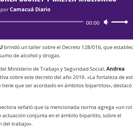
por
Camacuá Diario
Reproductor
00:00
Utiliza
de
las
audio
teclas
BU
brindó un taller sobre el Decreto 128/016, que estable
de
sumo de alcohol y drogas.
flecha
arriba/aba
a del Ministerio de Trabajo y Seguridad Social,
Andrea
para
tiva sobre este decreto del año 2016. «La fortaleza de es
aumentar
e tiene que ser acordado en ámbitos bipartitos», destacó
o
disminuir
el
nspectora señaló que la mencionada norma agrega «un rol
volumen.
e actuación conjunta en el ámbito bipartito, sobre el
 del trabajo».