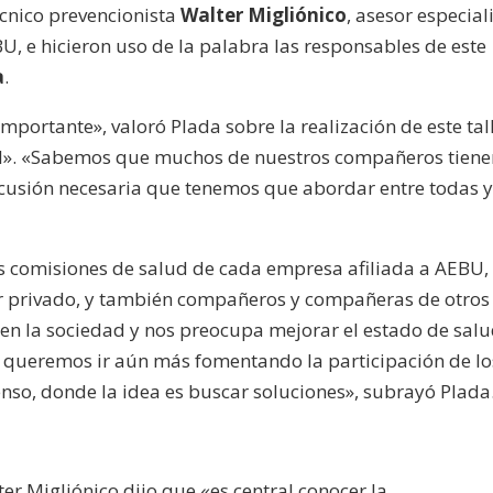
écnico prevencionista
Walter Migliónico
, asesor especial
U, e hicieron uso de la palabra las responsables de este
a
.
portante», valoró Plada sobre la realización de este tall
al». «Sabemos que muchos de nuestros compañeros tiene
scusión necesaria que tenemos que abordar entre todas 
las comisiones de salud de cada empresa afiliada a AEBU,
or privado, y también compañeros y compañeras de otros
 en la sociedad y nos preocupa mejorar el estado de sal
queremos ir aún más fomentando la participación de lo
nso, donde la idea es buscar soluciones», subrayó Plada
ter Migliónico dijo que «es central conocer la