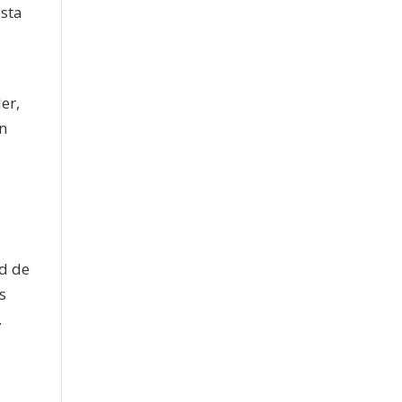
ista
er,
n
y
ud de
s
.