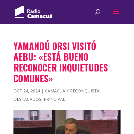
YAMANDÚ ORSI VISITÓ
AEBU: «ESTÁ BUENO
RECONOCER INQUIETUDES
COMUNES»
OCT 24, 2024
|
CAMACUÁ Y RECONQUISTA
,
DESTACADOS
,
PRINCIPAL