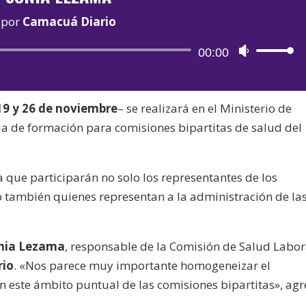
por
Camacuá Diario
Reproductor
00:00
Utiliza
de
las
audio
teclas
19 y 26 de noviembre
– se realizará en el Ministerio de
de
ia de formación para comisiones bipartitas de salud del
flecha
arriba/aba
para
a que participarán no solo los representantes de los
aumentar
o también quienes representan a la administración de la
o
disminuir
el
nia Lezama
, responsable de la Comisión de Salud Labor
volumen.
rio
. «Nos parece muy importante homogeneizar el
n este ámbito puntual de las comisiones bipartitas», agr