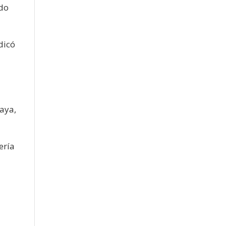
ndo
dicó
uaya,
ería