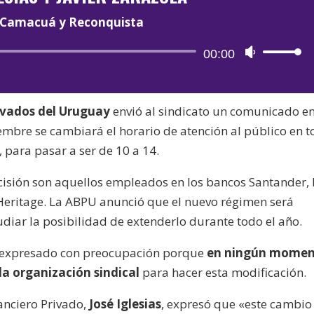
Camacuá y Reconquista
Reproductor
00:00
Utiliza
de
las
audio
teclas
ivados del Uruguay
envió al sindicato un comunicado en
de
embre se cambiará el horario de atención al público en 
flecha
, para pasar a ser de 10 a 14.
arriba/aba
para
cisión son aquellos empleados en los bancos Santander, 
aumentar
Heritage. La ABPU anunció que el nuevo régimen será
o
diar la posibilidad de extenderlo durante todo el año.
disminuir
el
ha expresado con preocupación porque
en ningún mome
volumen.
 la organización sindical
para hacer esta modificación.
nanciero Privado,
José Iglesias
, expresó que «este cambio