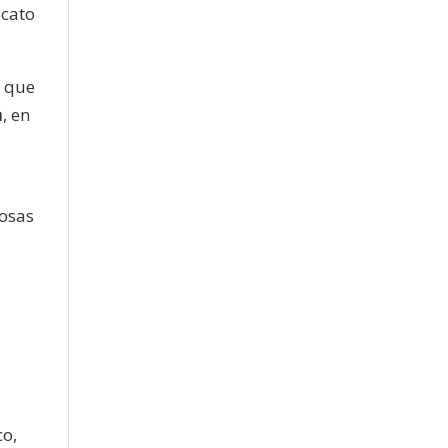
icato
s que
a
, en
cosas
co,