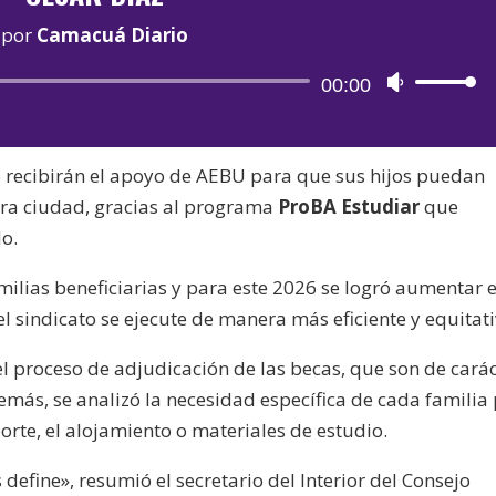
por
Camacuá Diario
Reproductor
00:00
Utiliza
de
las
audio
teclas
o recibirán el apoyo de AEBU para que sus hijos puedan
de
otra ciudad, gracias al programa
ProBA Estudiar
que
flecha
o.
arriba/aba
para
milias beneficiarias y para este 2026 se logró aumentar e
aumentar
 sindicato se ejecute de manera más eficiente y equitati
o
disminuir
l proceso de adjudicación de las becas, que son de cará
el
emás, se analizó la necesidad específica de cada familia
volumen.
porte, el alojamiento o materiales de estudio.
define», resumió el secretario del Interior del Consejo