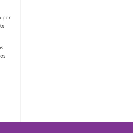
o por
te,
os
ios