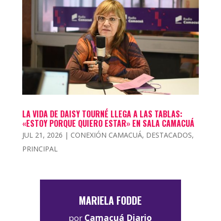
LA VIDA DE DAISY TOURNÉ LLEGA A LAS TABLAS:
«ESTOY PORQUE QUIERO ESTAR» EN SALA CAMACUÁ
JUL 21, 2026
|
CONEXIÓN CAMACUÁ
,
DESTACADOS
,
PRINCIPAL
MARIELA FODDE
por
Camacuá Diario