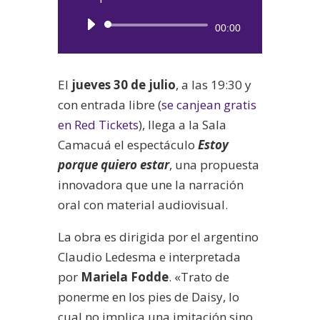
Reproductor
00:00
de
audio
El
jueves 30 de julio
, a las 19:30 y
con entrada libre (
se canjean gratis
en Red Tickets
), llega a la Sala
Camacuá el espectáculo
Estoy
porque quiero estar
, una propuesta
innovadora que une la narración
oral con material audiovisual.
La obra es dirigida por el argentino
Claudio Ledesma e interpretada
por
Mariela Fodde
. «Trato de
ponerme en los pies de Daisy, lo
cual no implica una imitación sino