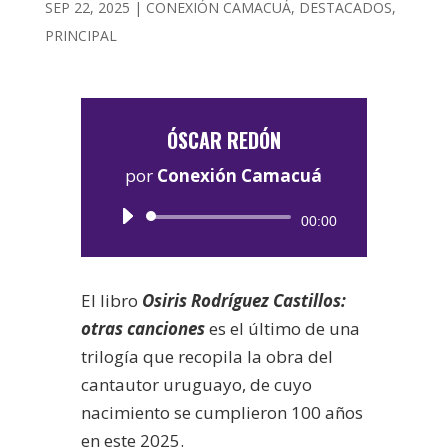
SEP 22, 2025
|
CONEXIÓN CAMACUÁ
,
DESTACADOS
,
PRINCIPAL
ÓSCAR REDÓN
por
Conexión Camacuá
Reproductor
00:00
de
audio
El libro
Osiris Rodríguez Castillos:
otras canciones
es el último de una
trilogía que recopila la obra del
cantautor uruguayo, de cuyo
nacimiento se cumplieron 100 años
en este 2025.