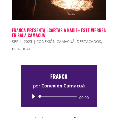
FRANCA PRESENTA «CARTAS A NADIE» ESTE VIERNES
EN SALA CAMACUÁ
SEP 4, 2025
|
CONEXIÓN CAMACUÁ
,
DESTACADOS
,
PRINCIPAL
FRANCA
por
Conexión Camacuá
Reproductor
00:00
de
audio