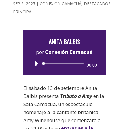
SEP 9, 2025
|
CONEXIÓN CAMACUÁ
,
DESTACADOS
,
PRINCIPAL
ANITA BALBIS
por
Conexión Camacuá
Reproductor
00:00
de
audio
El sábado 13 de setiembre Anita
Balbis presenta
Tributo a Amy
en la
Sala Camacuá, un espectáculo
homenaje a la cantante británica
Amy Winehouse que comenzará a
las 21:00 y tiene
entradas a la