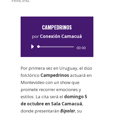
PRINCIPAL
CAMPEDRINOS
por
Conexión Camacuá
Reproductor
00:00
de
audio
Por primera vez en Uruguay, el dúo
folclórico
Campedrinos
actuará en
Montevideo con un show que
promete recorrer emociones y
estilos. La cita será el
domingo 5
de octubre en Sala Camacuá
,
donde presentarán
Bipolar
, su