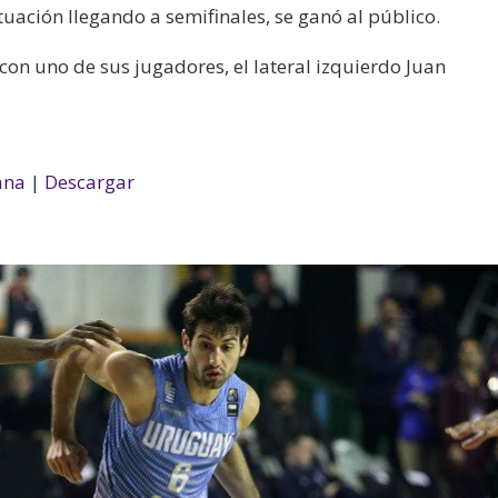
uación llegando a semifinales, se ganó al público.
flecha
arriba/abajo
on uno de sus jugadores, el lateral izquierdo Juan
para
aumentar
o
disminuir
ana
|
Descargar
el
volumen.