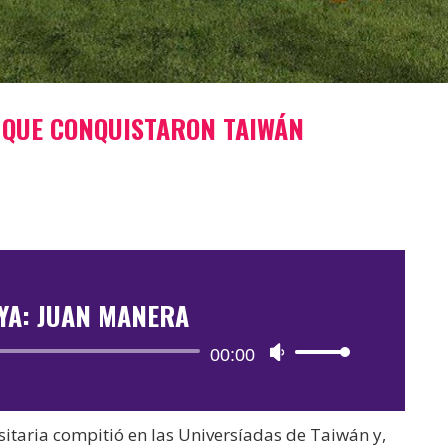
 QUE CONQUISTARON TAIWÁN
YA: JUAN MANERA
Reproductor
00:00
Utiliza
de
las
audio
teclas
rsitaria compitió en las Universíadas de Taiwán y,
de