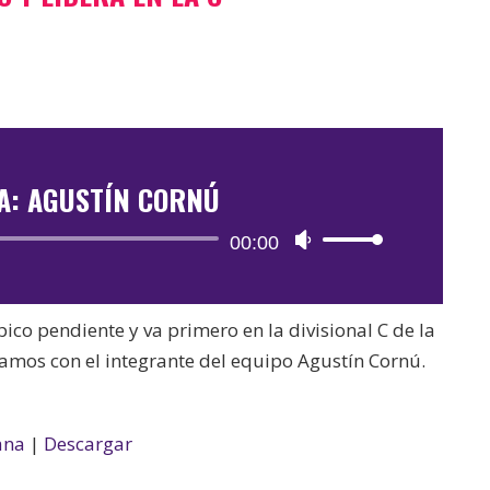
A: AGUSTÍN CORNÚ
Reproductor
00:00
Utiliza
de
las
audio
teclas
pico pendiente y va primero en la divisional C de la
de
samos con el integrante del equipo Agustín Cornú.
flecha
arriba/abajo
para
ana
|
Descargar
aumentar
o