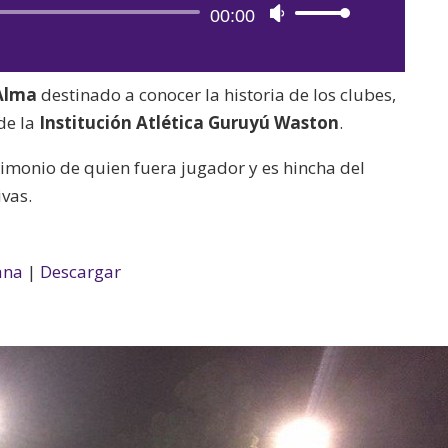
Reproductor
00:00
Utiliza
de
las
audio
teclas
Alma
destinado a conocer la historia de los clubes,
de
de la
Institución Atlética Guruyú Waston
.
flecha
arriba/abajo
monio de quien fuera jugador y es hincha del
para
ivas.
aumentar
o
disminuir
ana
|
Descargar
el
volumen.