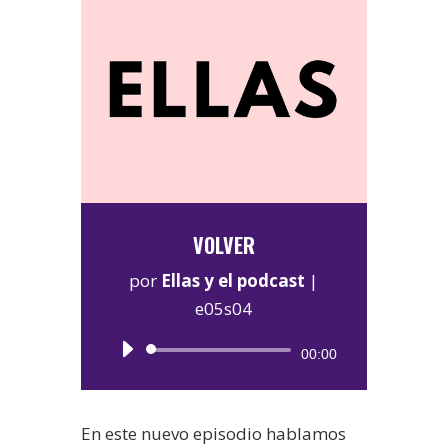
VOLVER
por
Ellas y el podcast
|
e05s04
Reproductor
00:00
de
audio
En este nuevo episodio hablamos