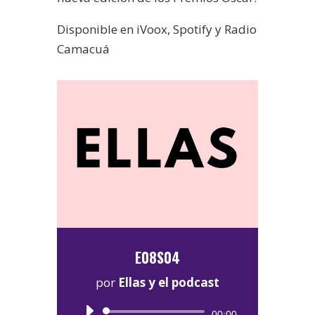
Disponible en iVoox, Spotify y Radio
Camacuá
E08S04
por
Ellas y el podcast
Reproductor
00:00