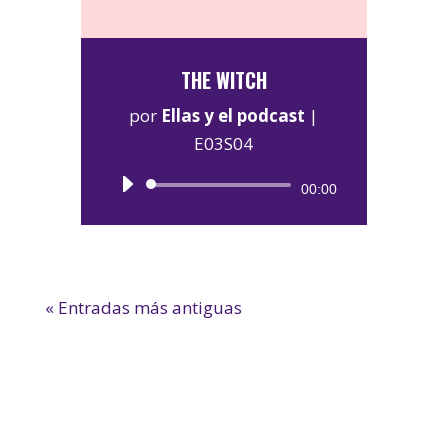
THE WITCH
por
Ellas y el podcast
|
E03S04
Reproductor
00:00
de
audio
« Entradas más antiguas