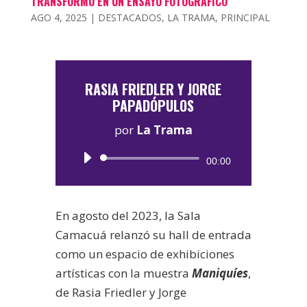
TRANSFORMÓ EN UN ENSAYO FOTOGRÁFICO
AGO 4, 2025
|
DESTACADOS
,
LA TRAMA
,
PRINCIPAL
RASIA FRIEDLER Y JORGE
PAPADÓPULOS
por
La Trama
Reproductor
00:00
de
audio
En agosto del 2023, la Sala
Camacuá relanzó su hall de entrada
como un espacio de exhibiciones
artísticas con la muestra
Maniquíes
,
de Rasia Friedler y Jorge