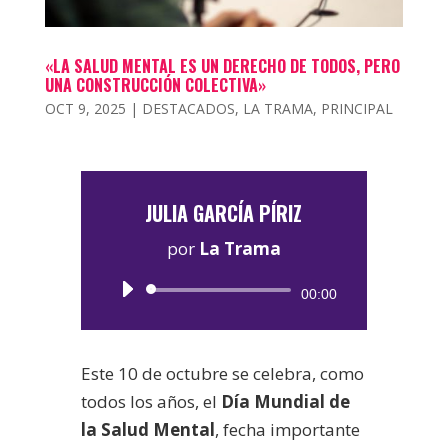
«LA SALUD MENTAL ES UN DERECHO DE TODOS, PERO
UNA CONSTRUCCIÓN COLECTIVA»
OCT 9, 2025
|
DESTACADOS
,
LA TRAMA
,
PRINCIPAL
JULIA GARCÍA PÍRIZ
por
La Trama
Reproductor
00:00
de
audio
Este 10 de octubre se celebra, como
todos los años, el
Día Mundial de
la Salud Mental
, fecha importante