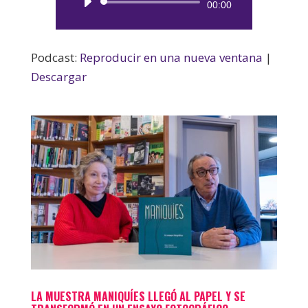
Reproductor
00:00
de
audio
Podcast:
Reproducir en una nueva ventana
|
Descargar
LA MUESTRA MANIQUÍES LLEGÓ AL PAPEL Y SE