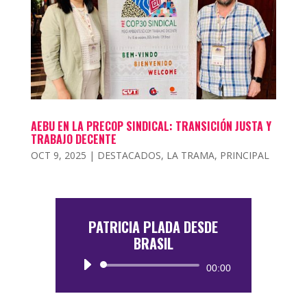
AEBU EN LA PRECOP SINDICAL: TRANSICIÓN JUSTA Y
TRABAJO DECENTE
OCT 9, 2025
|
DESTACADOS
,
LA TRAMA
,
PRINCIPAL
PATRICIA PLADA DESDE
BRASIL
Reproductor
00:00
de
audio