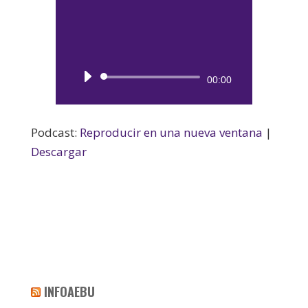
Reproductor
00:00
de
audio
Podcast:
Reproducir en una nueva ventana
|
Descargar
INFOAEBU