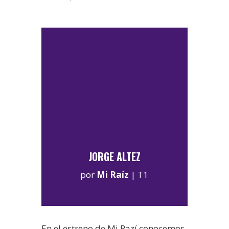
JORGE ALTEZ
por
Mi Raíz
|
T1
En el estreno de Mi Razí conocemos