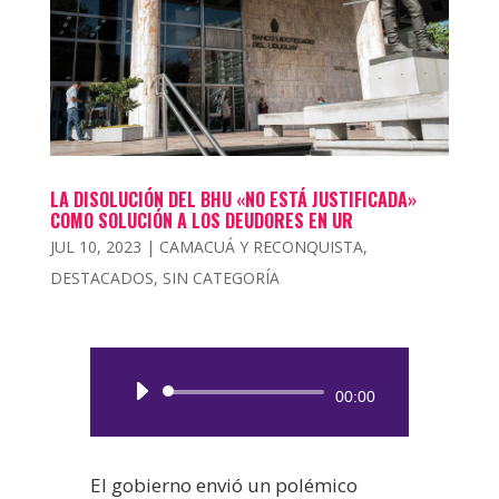
LA DISOLUCIÓN DEL BHU «NO ESTÁ JUSTIFICADA»
COMO SOLUCIÓN A LOS DEUDORES EN UR
JUL 10, 2023
|
CAMACUÁ Y RECONQUISTA
,
DESTACADOS
,
SIN CATEGORÍA
Reproductor
00:00
de
audio
El gobierno envió un polémico