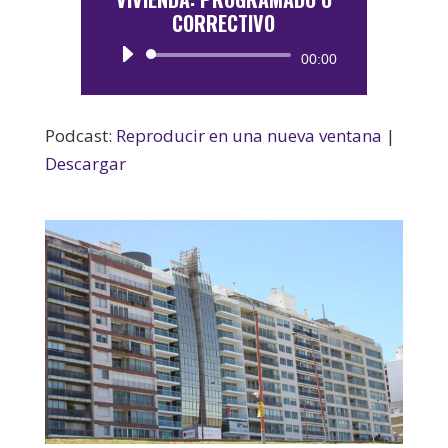
CORRECTIVO
Reproductor
00:00
de
audio
Podcast:
Reproducir en una nueva ventana
|
Descargar