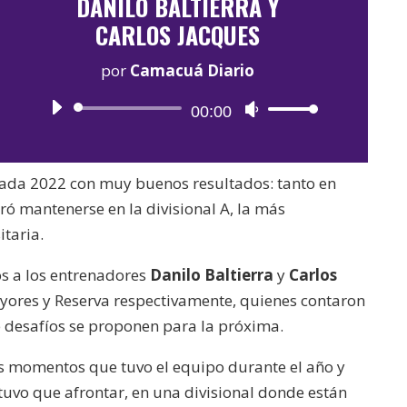
DANILO BALTIERRA Y
CARLOS JACQUES
por
Camacuá Diario
Reproductor
00:00
Utiliza
de
las
audio
teclas
rada 2022 con muy buenos resultados: tanto en
de
ó mantenerse en la divisional A, la más
flecha
itaria.
arriba/abajo
para
s a los entrenadores
Danilo Baltierra
y
Carlos
aumentar
yores y Reserva respectivamente, quienes contaron
o
 desafíos se proponen para la próxima.
disminuir
 momentos que tuvo el equipo durante el año y
el
tuvo que afrontar, en una divisional donde están
volumen.