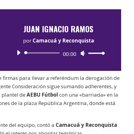
JUAN IGNACIO RAMOS
por
Camacuá y Reconquista
Reproductor
00:00
Utiliza
de
las
audio
teclas
 firmas para llevar a referéndum la derogación de
de
rgente Consideración sigue sumando adherentes, y
flecha
l plantel de
AEBU Fútbol
con una «barriada» en la
arriba/abajo
ones de la plaza República Argentina, donde está
para
aumentar
o
ante del equipo, contó a
Camacuá y Reconquista
disminuir
ló el interés por abordar temáticas