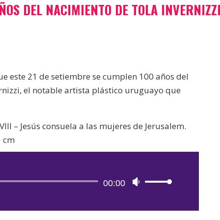
ÑOS DEL NACIMIENTO DE TOLA INVERNIZZ
ue este 21 de setiembre se cumplen 100 años del
rnizzi, el notable artista plástico uruguayo que
 VIII – Jesús consuela a las mujeres de Jerusalem.
5 cm
Reproductor
00:00
Utiliza
de
las
audio
teclas