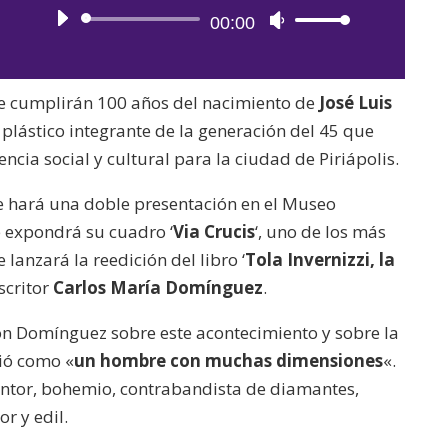
Reproductor
00:00
Utiliza
de
las
audio
teclas
se cumplirán 100 años del nacimiento de
José Luis
de
a plástico integrante de la generación del 45 que
flecha
ncia social y cultural para la ciudad de Piriápolis.
arriba/abajo
para
se hará una doble presentación en el Museo
aumentar
e expondrá su cuadro ‘
Via Crucis
‘, uno de los más
o
lanzará la reedición del libro ‘
Tola Invernizzi, la
disminuir
escritor
Carlos María Domínguez
.
el
 Domínguez sobre este acontecimiento y sobre la
volumen.
nió como «
un hombre con muchas dimensiones
«.
pintor, bohemio, contrabandista de diamantes,
or y edil.