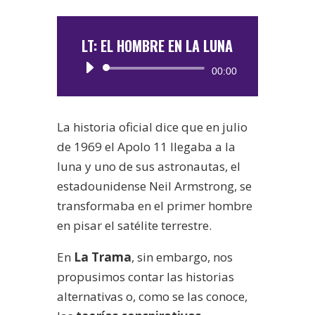
LT: EL HOMBRE EN LA LUNA
Reproductor
00:00
de
audio
La historia oficial dice que en julio
de 1969 el Apolo 11 llegaba a la
luna y uno de sus astronautas, el
estadounidense Neil Armstrong, se
transformaba en el primer hombre
en pisar el satélite terrestre.
En
La Trama
, sin embargo, nos
propusimos contar las historias
alternativas o, como se las conoce,