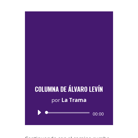
COLUMNA DE ÁLVARO LEVÍN
por
La Trama
Reproductor
00:00
de
audio