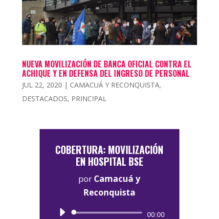
NUEVA MOVILIZACIÓN DE BANCA OFICIAL CONTRA EL
ACHIQUE Y EN DEFENSA DEL INGRESO DE PERSONAL
JUL 22, 2020
|
CAMACUÁ Y RECONQUISTA
,
DESTACADOS
,
PRINCIPAL
COBERTURA: MOVILIZACIÓN
EN HOSPITAL BSE
por
Camacuá y
Reconquista
Reproductor
00:00