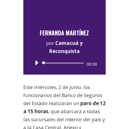
FERNANDA MARTÍNEZ
por
Camacuá y
Reconquista
Reproductor
00:00
de
audio
Este miércoles, 2 de junio, los
funcionarios del Banco de Seguros
del Estado realizarán un
paro de 12
a 15 horas
, que abarcará a todas
las sucursales del interior del país y
a la Casa Central, Anexo y