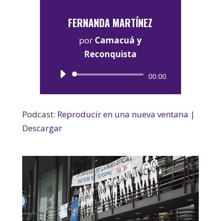
FERNANDA MARTÍNEZ
por
Camacuá y
Reconquista
Reproductor
00:00
de
audio
Podcast:
Reproducir en una nueva ventana
|
Descargar