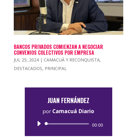
BANCOS PRIVADOS COMIENZAN A NEGOCIAR
CONVENIOS COLECTIVOS POR EMPRESA
JUL 25, 2024
|
CAMACUÁ Y RECONQUISTA
,
DESTACADOS
,
PRINCIPAL
JUAN FERNÁNDEZ
por
Camacuá Diario
Reproductor
00:00
de