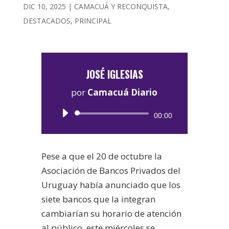
DIC 10, 2025
|
CAMACUÁ Y RECONQUISTA
,
DESTACADOS
,
PRINCIPAL
JOSÉ IGLESIAS
por
Camacuá Diario
Reproductor
00:00
de
audio
Pese a que el 20 de octubre la
Asociación de Bancos Privados del
Uruguay había anunciado que los
siete bancos que la integran
cambiarían su horario de atención
al público, este miércoles se