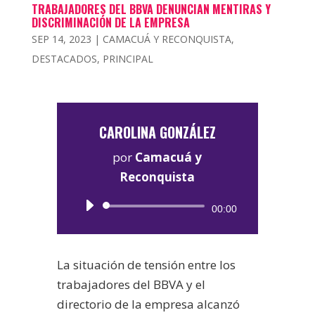
TRABAJADORES DEL BBVA DENUNCIAN MENTIRAS Y
DISCRIMINACIÓN DE LA EMPRESA
SEP 14, 2023
|
CAMACUÁ Y RECONQUISTA
,
DESTACADOS
,
PRINCIPAL
CAROLINA GONZÁLEZ
por
Camacuá y
Reconquista
Reproductor
00:00
de
audio
La situación de tensión entre los
trabajadores del BBVA y el
directorio de la empresa alcanzó