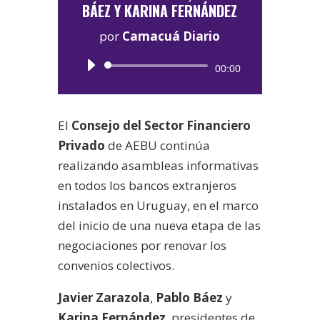
BÁEZ Y KARINA FERNÁNDEZ
por
Camacuá Diario
Reproductor
00:00
de
audio
El
Consejo del Sector Financiero
Privado
de AEBU continúa
realizando asambleas informativas
en todos los bancos extranjeros
instalados en Uruguay, en el marco
del inicio de una nueva etapa de las
negociaciones por renovar los
convenios colectivos.
Javier Zarazola
,
Pablo Báez
y
Karina Fernández
, presidentes de