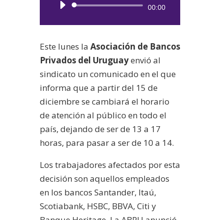
Reproductor
00:00
de
audio
Este lunes la
Asociación de Bancos
Privados del Uruguay
envió al
sindicato un comunicado en el que
informa que a partir del 15 de
diciembre se cambiará el horario
de atención al público en todo el
país, dejando de ser de 13 a 17
horas, para pasar a ser de 10 a 14.
Los trabajadores afectados por esta
decisión son aquellos empleados
en los bancos Santander, Itaú,
Scotiabank, HSBC, BBVA, Citi y
Banque Heritage. La ABPU anunció