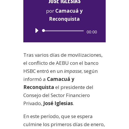
JOSÉ IGLESIAS
por
Camacuá y
Reconquista
Reproductor
00:00
de
audio
Tras varios días de movilizaciones,
el conflicto de AEBU con el banco
HSBC entró en un
impasse
, según
informó a
Camacuá y
Reconquista
el presidente del
Consejo del Sector Financiero
Privado,
José Iglesias
.
En este período, que se espera
culmine los primeros días de enero,