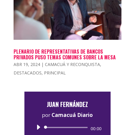
PLENARIO DE REPRESENTATIVAS DE BANCOS
PRIVADOS PUSO TEMAS COMUNES SOBRE LA MESA
ABR 19, 2024
|
CAMACUÁ Y RECONQUISTA
,
DESTACADOS
,
PRINCIPAL
JUAN FERNÁNDEZ
por
Camacuá Diario
Reproductor
00:00