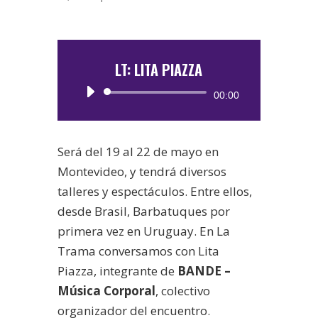
LT: LITA PIAZZA
Reproductor
00:00
de
audio
Será del 19 al 22 de mayo en
Montevideo, y tendrá diversos
talleres y espectáculos. Entre ellos,
desde Brasil, Barbatuques por
primera vez en Uruguay. En La
Trama conversamos con Lita
Piazza, integrante de
BANDE –
Música Corporal
, colectivo
organizador del encuentro.