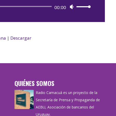
Reproductor
00:00
Utiliza
de
las
audio
teclas
de
flecha
ana
|
Descargar
arriba/abajo
para
aumentar
o
disminuir
el
QUIÉNES SOMOS
volumen.
Radio Camacuá es un proyecto de la
Secretaría de Prensa y Propaganda de
AEBU, Asociación de bancarios del
Uruguay.