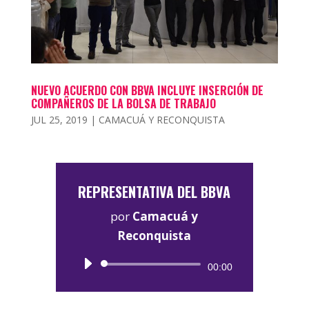
NUEVO ACUERDO CON BBVA INCLUYE INSERCIÓN DE
COMPAÑEROS DE LA BOLSA DE TRABAJO
JUL 25, 2019
|
CAMACUÁ Y RECONQUISTA
REPRESENTATIVA DEL BBVA
por
Camacuá y
Reconquista
Reproductor
00:00
de
audio