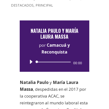
DESTACADOS
,
PRINCIPAL
NATALIA PAULO Y MARÍA
LAURA MASSA
por
Camacuá y
Reconquista
Reproductor
00:00
de
audio
Natalia Paulo
y
María Laura
Massa
, despedidas en el 2017 por
la cooperativa ACAC, se
reintegraron al mundo laboral esta