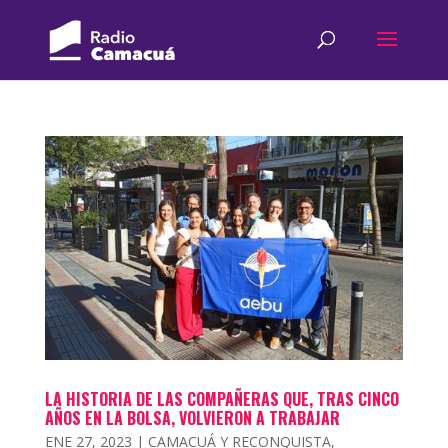
LA HISTORIA DE LAS COMPAÑERAS QUE, TRAS CINCO
AÑOS EN LA BOLSA, VOLVIERON A TRABAJAR
ENE 27, 2023
|
CAMACUÁ Y RECONQUISTA
,