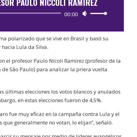
ESOR PAULO NICCOLI RAMIREZ
Reproductor
00:00
Utiliza
de
las
audio
teclas
ima polarizado que se vive en Brasil y basó su
de
hacia Lula da Silva.
flecha
arriba/abajo
n el profesor Paulo Nícoli Ramirez (profesor de la
para
a de São Paulo) para analizar la priera vuelta
aumentar
o
s últimas elecciones los votos blancos y anulados
disminuir
bargo, en estas elecciones fueron de 4,5%.
el
volumen.
aro fue muy eficaz en la campaña contra Lula y el
 que generalmente no votan, lo elijan”, señaló.
parcir su mensaje por medio de lideres evangélicos