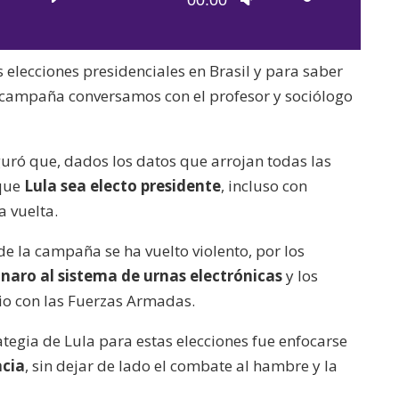
00:00
de
las
audio
teclas
elecciones presidenciales en Brasil y para saber
de
la campaña conversamos con el profesor y sociólogo
flecha
arriba/abajo
para
guró que, dados los datos que arrojan todas las
aumentar
 que
Lula sea electo presidente
, incluso con
o
a vuelta.
disminuir
e la campaña se ha vuelto violento, por los
el
naro al sistema de urnas electrónicas
y los
volumen.
io con las Fuerzas Armadas.
rategia de Lula para estas elecciones fue enfocarse
acia
, sin dejar de lado el combate al hambre y la