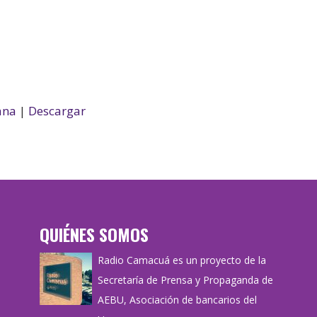
ana
|
Descargar
QUIÉNES SOMOS
Radio Camacuá es un proyecto de la
Secretaría de Prensa y Propaganda de
AEBU, Asociación de bancarios del