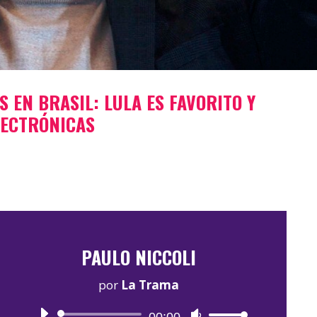
S EN BRASIL: LULA ES FAVORITO Y
LECTRÓNICAS
PAULO NICCOLI
por
La Trama
Reproductor
Utiliza