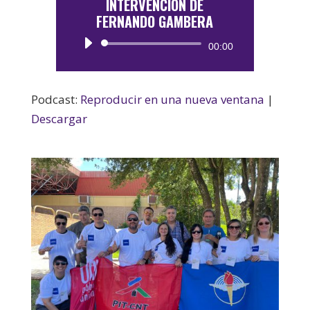
INTERVENCIÓN DE
FERNANDO GAMBERA
Reproductor
00:00
de
audio
Podcast:
Reproducir en una nueva ventana
|
Descargar