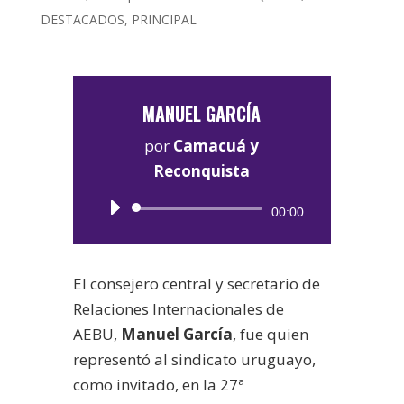
DESTACADOS
,
PRINCIPAL
MANUEL GARCÍA
por
Camacuá y
Reconquista
Reproductor
00:00
de
audio
El consejero central y secretario de
Relaciones Internacionales de
AEBU,
Manuel García
, fue quien
representó al sindicato uruguayo,
como invitado, en la 27ª