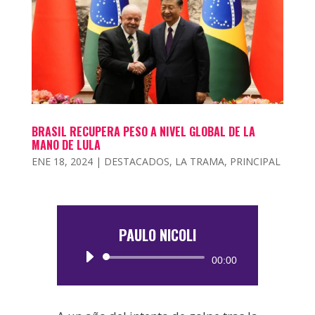
BRASIL RECUPERA PESO A NIVEL GLOBAL DE LA
MANO DE LULA
ENE 18, 2024
|
DESTACADOS
,
LA TRAMA
,
PRINCIPAL
PAULO NICOLI
Reproductor
00:00
de
audio